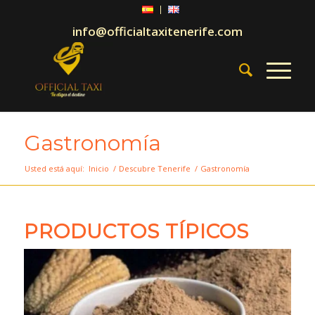
info@officialtaxitenerife.com
Gastronomía
Usted está aquí:
Inicio
/
Descubre Tenerife
/
Gastronomía
PRODUCTOS TÍPICOS