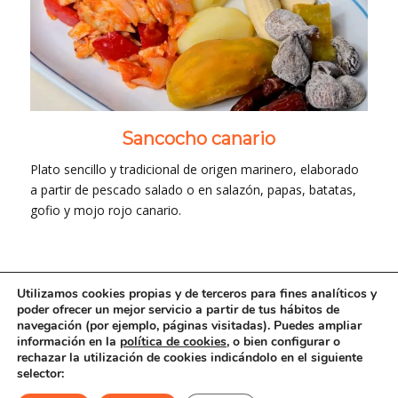
Sancocho canario
Plato sencillo y tradicional de origen marinero, elaborado
a partir de pescado salado o en salazón, papas, batatas,
gofio y mojo rojo canario.
Utilizamos cookies propias y de terceros para fines analíticos y
poder ofrecer un mejor servicio a partir de tus hábitos de
navegación (por ejemplo, páginas visitadas). Puedes ampliar
información en la
política de cookies
, o bien configurar o
Copyright © 2016-2025 Oficial Taxi Tenerife. Todos los derechos
rechazar la utilización de cookies indicándolo en el siguiente
selector:
reservados