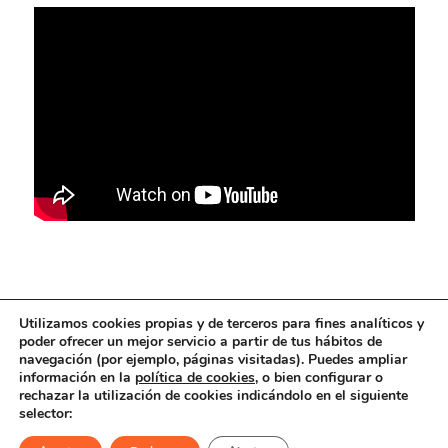
Utilizamos cookies propias y de terceros para fines analíticos y
poder ofrecer un mejor servicio a partir de tus hábitos de
navegación (por ejemplo, páginas visitadas). Puedes ampliar
información en la
política de cookies
, o bien configurar o
Copyright © 2016-2025 Oficial Taxi Tenerife. Todos los derechos
rechazar la utilización de cookies indicándolo en el siguiente
selector:
reservados