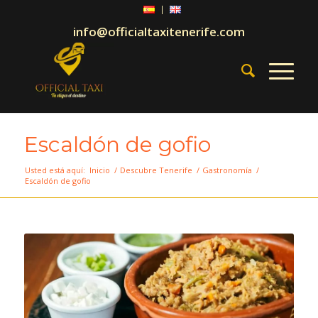
info@officialtaxitenerife.com
Escaldón de gofio
Usted está aquí:
Inicio
/
Descubre Tenerife
/
Gastronomía
/
Escaldón de gofio