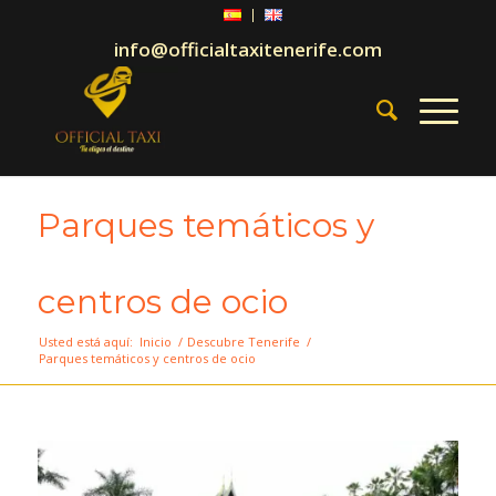
info@officialtaxitenerife.com
Parques temáticos y
centros de ocio
Usted está aquí:
Inicio
/
Descubre Tenerife
/
Parques temáticos y centros de ocio