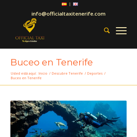
info@officialtaxitenerife.com
Buceo en Tenerife
Usted está aquí:
Inicio
/
Descubre Tenerife
/
Deportes
/
Buceo en Tenerife